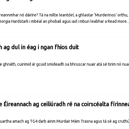
annmhar nó dáiríre? Tá na mílte leantóirí, a ghlaotar ‘Murderinos’ orthu,
eorgia Hardstark i mbéal an phobail agus iad i mbun leabhar a
Read more
ag dul in éag i ngan fhios duit
ghnáth, cuirimid ár gcuid smideadh sa bhruscar nuair atá sé tirim nó nuai
 Éireannach ag ceiliúradh ré na coirscéalta fírinne
 cuartha amach ag TG4 darb ainm Murdair Mám Trasna agus tá sé ag cruth