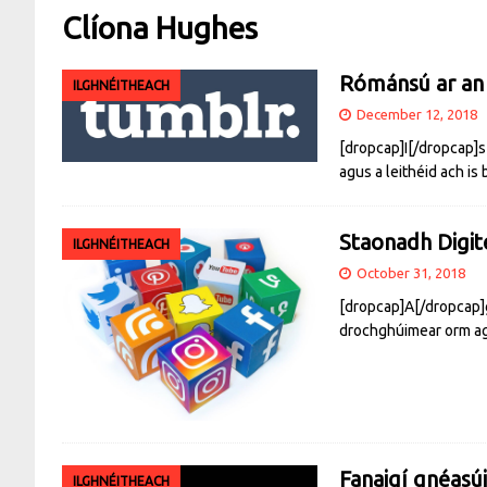
Clíona Hughes
Rómánsú ar an
ILGHNÉITHEACH
December 12, 2018
[dropcap]I[/dropcap]s 
agus a leithéid ach is 
Staonadh Digit
ILGHNÉITHEACH
October 31, 2018
[dropcap]A[/dropcap]g
drochghúimear orm agu
Fanaigí gnéasú
ILGHNÉITHEACH