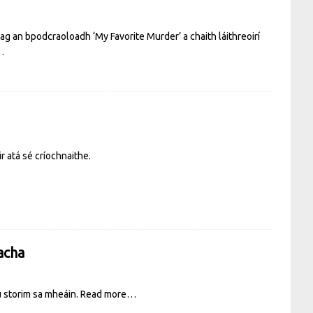
 ag an bpodcraoloadh ‘My Favorite Murder’ a chaith láithreoirí
…
r atá sé críochnaithe.
acha
ú storim sa mheáin.
Read more…