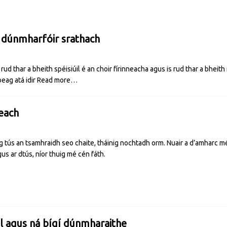
 dúnmharfóir srathach
rud thar a bheith spéisiúil é an choir fírinneacha agus is rud thar a bheith
beag atá idir
Read more…
each
 tús an tsamhraidh seo chaite, tháinig nochtadh orm. Nuair a d’amharc mé
s ar dtús, níor thuig mé cén fáth.
il agus ná bígí dúnmharaithe