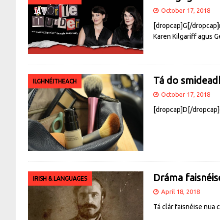
October 17, 2018
[dropcap]G[/dropcap]re
Karen Kilgariff agus G
Tá do smideadh 
ILGHNÉITHEACH
October 17, 2018
[dropcap]D[/dropcap]e 
Dráma faisnéise
IRISH & LANGUAGES
April 18, 2018
Tá clár faisnéise nua