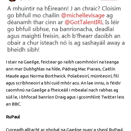
I stair na Gaeilge, feictear go raibh caomhnóirí na teanga
ann mar Dubhghlas na hÍde, Pádraig Mac Piarais, Caitlín
Maude agus Norma Borthwick. Polaiteoirí, múinteoirí, filí
agus scríbhneoirí a bhí cuid mhór acu. An lae inniu, is féidir
caomhnú na Gaeilge a fheiceáil i mbealaí nach rabhas ag
súil le, i bhfocail banríon Draig agus i gcoimhlint Twitter leis
an BBC.
RuPaul
Cuireadh alltacht ar phobal na Gaeilge nuair a sheol RuPaul,