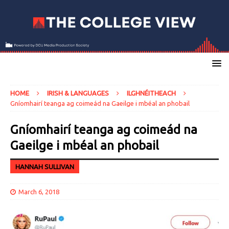
HOME
IRISH & LANGUAGES
ILGHNÉITHEACH
Gníomhairí teanga ag coimeád na Gaeilge i mbéal an phobail
Gníomhairí teanga ag coimeád na
Gaeilge i mbéal an phobail
HANNAH SULLIVAN
March 6, 2018