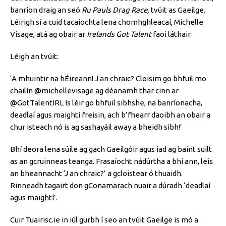
banríon draig an seó
Ru Pauls Drag Race,
tvúit as Gaeilge.
Léirigh sí a cuid tacaíochta lena chomhghleacaí, Michelle
Visage, atá ag obair ar
Irelands Got Talent
faoi láthair.
Léigh an tvúit:
‘A mhuintir na hÉireann! J an chraic? Cloisim go bhfuil mo
chailín @michellevisage ag déanamh thar cinn ar
@GotTalentIRL Is léir go bhfuil sibhshe, na banríonacha,
deadlaí agus maightí freisin, ach b’fhearr daoibh an obair a
chur isteach nó is ag sashayáil away a bheidh sibh!’
Bhí deora lena súile ag gach Gaeilgóir agus iad ag baint suilt
as an gcruinneas teanga. Frasaíocht nádúrtha a bhí ann, leis
an bheannacht ‘J an chraic?’ a gcloistear ó thuaidh.
Rinneadh tagairt don gConamarach nuair a dúradh ‘deadlaí
agus maightí’.
Cuir Tuairisc.ie in iúl gurbh í seo an tvúit Gaeilge is mó a