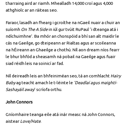
tharraing aird ar riamh. Mhealladh 14,000 croí agus 4,000
athghiolc ar an ráiteas seo.
Faraor, lasadh an fhearg i gcroíthe na nGaeil nuair a chuir an
suíomh
On The A Side
in iúl gur tvúit RuPaul ‘i dteanga atá i
ndíchuimhne’. Ba mhór an chonspóid a bhí san alt maidir le
cás na Gaeilge, go dteipeann ar Rialtas agus ar scoileanna
na hÉireann an Ghaeilge a chothú. Níl aon dream níos fearr
le bhur bhfód a sheasamh ná pobail na Gaeilge agus fuair
siad réidh leis na soinicí ar fad.
Níl deireadh leis an bhfeiniméan seo, tá an comhlacht
Hairy
Baby
ag teacht amach le t-léinte le
‘Deadlaí agus maightí-
Sashayáil away
’ scríofa orthu.
John Connors
Gníomhaire teanga eile atá inár measc ná John Connors,
aistear
Love/Hate
.