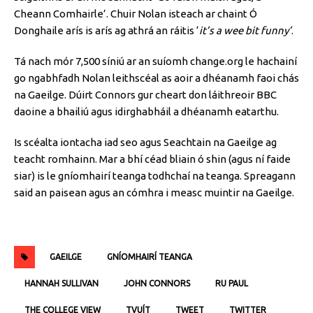
Cheann Comhairle’. Chuir Nolan isteach ar chaint Ó
Donghaile arís is arís ag athrá an ráitis ‘
it’s a wee bit funny’
.
Tá nach mór 7,500 síniú ar an suíomh change.org le hachainí
go ngabhfadh Nolan leithscéal as aoir a dhéanamh faoi chás
na Gaeilge. Dúirt Connors gur cheart don láithreoir BBC
daoine a bhailiú agus idirghabháil a dhéanamh eatarthu.
Is scéalta iontacha iad seo agus Seachtain na Gaeilge ag
teacht romhainn. Mar a bhí céad bliain ó shin (agus ní faide
siar) is le gníomhairí teanga todhchaí na teanga. Spreagann
said an paisean agus an cómhra i measc muintir na Gaeilge.
GAEILGE
GNÍOMHAIRÍ TEANGA
HANNAH SULLIVAN
JOHN CONNORS
RU PAUL
THE COLLEGE VIEW
TVUÍT
TWEET
TWITTER