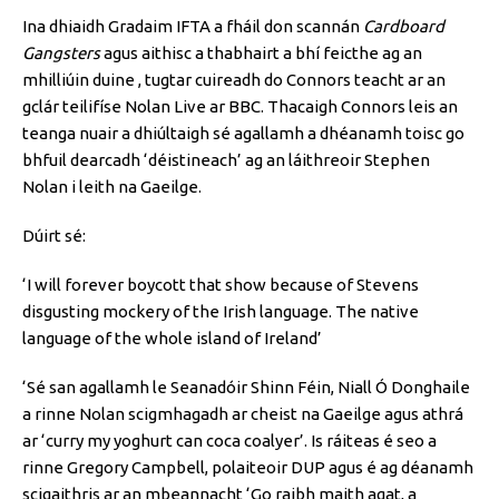
Ina dhiaidh Gradaim IFTA a fháil don scannán
Cardboard
Gangsters
agus aithisc a thabhairt a bhí feicthe ag an
mhilliúin duine , tugtar cuireadh do Connors teacht ar an
gclár teilifíse Nolan Live ar BBC. Thacaigh Connors leis an
teanga nuair a dhiúltaigh sé agallamh a dhéanamh toisc go
bhfuil dearcadh ‘déistineach’ ag an láithreoir Stephen
Nolan i leith na Gaeilge.
Dúirt sé:
‘I will forever boycott that show because of Stevens
disgusting mockery of the Irish language. The native
language of the whole island of Ireland’
‘Sé san agallamh le Seanadóir Shinn Féin, Niall Ó Donghaile
a rinne Nolan scigmhagadh ar cheist na Gaeilge agus athrá
ar ‘curry my yoghurt can coca coalyer’. Is ráiteas é seo a
rinne Gregory Campbell, polaiteoir DUP agus é ag déanamh
scigaithris ar an mbeannacht ‘Go raibh maith agat, a