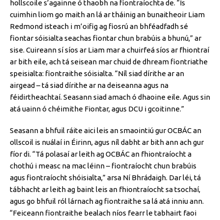
hollscoile s’againne ó thaobh na fiontraíochta de. “Is
cuimhin liom go maith an lá ar tháinig an bunaitheoir Liam
Redmond isteach i m’oifig ag fiosrú an bhféadfadh sé
fiontar sóisialta seachas fiontar chun brabúis a bhunú,” ar
sise. Cuireann sí síos ar Liam mar a chuirfeá síos ar fhiontraí
ar bith eile, ach tá seisean mar chuid de dhream fiontriathe
speisialta: fiontraithe sóisialta. “Níl siad dírithe ar an
airgead – tá siad dírithe ar na deiseanna agus na
féidirtheachtaí. Seasann siad amach ó dhaoine eile. Agus sin
atá uainn ó chéimithe Fiontar, agus DCU i gcoitinne.”
Seasann a bhfuil ráite aici leis an smaointiú gur OCBÁC an
ollscoil is nuálaí in Éirinn, agus níl dabht ar bith ann ach gur
fíor di. “Tá polasaí ar leith ag OCBÁC an fhiontraíocht a
chothú i measc na mac léinn – fiontraíocht chun brabúis
agus fiontraíocht shóisialta,” arsa Ní Bhrádaigh. Dar léi, tá
tábhacht ar leith ag baint leis an fhiontraíocht sa tsochaí,
agus go bhfuil ról lárnach ag fiontraithe sa lá atá inniu ann.
“Feiceann fiontraithe bealach níos fearr le tabhairt faoi