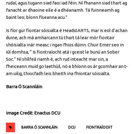
rudaí, agus tugann siad faoi iad féin. Ní fhanann siad thart ag
fanacht ar dhaoine eile é a dhéanamh. Tá fuinneamh ag
baint leo; bíonn físeanna acu.”
Is fíor gur fiontar sóisialta é HeadstARTS, mar is eol d’achan
duine, ach má amharcann tú thart tá lear mór fiontair
shóisialta inár measc i ngan fhios dúinn. Chuir Emer seo in
iúl domhsa, “ Is fiontraíocht atá i gceist le bunú an Sober
Soc.” Ní shílfeá riamh é, ach rud inteacht mar sin, a
fheiceann muid go laethúil, nó a bhíonn os ár gcomhair an t-
am uilig, thiocfadh leis bheith ina fhiontar sóisialta.
Barra Ó Scannláin
Image Credit: Enactus DCU
BARRA Ó SCANNLÁIN
DCU
FIONTRAÍOCHT