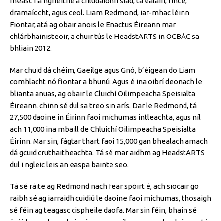
measc na ngnéithe a chlúdaíonn siad, tá ealaín, rince,
dramaíocht, agus ceol. Liam Redmond, iar-mhac léinn
Fiontar, atá ag obair anois le Enactus Éireann mar
chlárbhainisteoir, a chuir tús le HeadstARTS in OCBÁC sa
bhliain 2012.
Mar chuid dá chéim, Gaeilge agus Gnó, b’éigean do Liam
comhlacht nó fiontar a bhunú. Agus é ina oibrí deonach le
blianta anuas, ag obair le Cluichí Oilimpeacha Speisialta
Éireann, chinn sé dul sa treo sin arís. Dar le Redmond, tá
27,500 daoine in Éirinn faoi míchumas intleachta, agus níl
ach 11,000 ina mbaill de Chluichí Oilimpeacha Speisialta
Éirinn. Mar sin, fágtar thart faoi 15,000 gan bhealach amach
dá gcuid cruthaitheachta. Tá sé mar aidhm ag HeadstARTS
dul i ngleic leis an easpa bainte seo.
Tá sé ráite ag Redmond nach fear spóirt é, ach siocair go
raibh sé ag iarraidh cuidiú le daoine faoi míchumas, thosaigh
sé féin ag teagasc cispheile daofa. Mar sin féin, bhain sé