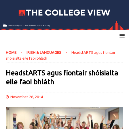
HOME
IRISH & LANGUAGES
HeadstARTS agus fiontair
shóisialta eile faoi bhláth
HeadstARTS agus fiontair shóisialta
eile faoi bhláth
November 26, 2014