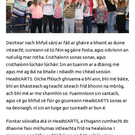
Deirtear nach bhfuil sárú ar fáil ar gháire a bhaint as duine
inteacht; cuireann sé tú féin ag gáire fosta, agus oibríonn an
rud uilig mar rotha.
Cruthaíonn sonas sonas, agus
cruthaíonn lúcháir lúcháir. Sin an tuairim ar a dtáinig mé
agus mé ag dul na bhaile i ndiaidh mo chéad seisiún
HeadstARTS. Oíche fhliuch ghruama a bhí ann, bhí mé báite,
bhí an bháisteach ag teacht isteach fríd bhoinn na mbróg,
ach bhí mé ar mo shaimhín só. Fuaimníonn sin santach,
agus cé go bhfuil sé fíor go gcuireann HeadstARTS sonas ar
na deonaigh, ní sin an tuige gur cuireadh ar bun é.
Fiontar sóisialta atá in HeadstARTS, a thugann cumhacht do
dhaoine faoi míchumas intleachta fríd na healaíona. I