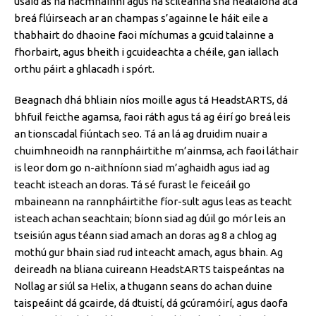
úsáid as na hacmhainní agus na scileanna sna healaíona atá
breá flúirseach ar an champas s’againne le háit eile a
thabhairt do dhaoine faoi míchumas a gcuid talainne a
fhorbairt, agus bheith i gcuideachta a chéile, gan iallach
orthu páirt a ghlacadh i spórt.
Beagnach dhá bhliain níos moille agus tá HeadstARTS, dá
bhfuil feicthe agamsa, faoi ráth agus tá ag éirí go breá leis
an tionscadal fiúntach seo. Tá an lá ag druidim nuair a
chuimhneoidh na rannpháirtithe m’ainmsa, ach faoi láthair
is leor dom go n-aithníonn siad m’aghaidh agus iad ag
teacht isteach an doras. Tá sé furast le feiceáil go
mbaineann na rannpháirtithe fíor-sult agus leas as teacht
isteach achan seachtain; bíonn siad ag dúil go mór leis an
tseisiún agus téann siad amach an doras ag 8 a chlog ag
mothú gur bhain siad rud inteacht amach, agus bhain. Ag
deireadh na bliana cuireann HeadstARTS taispeántas na
Nollag ar siúl sa Helix, a thugann seans do achan duine
taispeáint dá gcairde, dá dtuistí, dá gcúramóirí, agus daofa