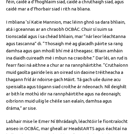
féin, caidé a d’fhoghlaim siad, caidé a chruthaigh siad, agus
caidé mar a d’fhorbair siad i rith na bliana.
I mbliana ‘sí Katie Mannion, mac léinn ghnó sa dara bhliain,
atá i gceannas ar an chraobh OCBÁC. Chuir sí suim sa
tionscadal agus í sa chéad bhliain, mar “nár leor léachtanna
agus tascanna” di. “Thosaigh mé ag glacadh páirte sa rang
damhsa agus gan mhoill bhí mé á theagasc. Bliain amháin
ina diaidh cuireadh mé i mbun na craoibhe.” Dar léi, an rud is
fearr faoi ná aithne a chur ar na rannpháirtithe. “Cruthaíonn
muid gaolta gairide leis an oiread sin daoine tréitheacha a
thagann fríd ár ndoirse gach Máirt. Tá gach uile duine acu
speisialta agus tógann siad croíthe ár ndeonach. Níl deighilt
ar bith le mothú idir na rannpháirtithe agus na deonaigh;
oibríonn muid uilig le chéile san ealaín, damhsa agus
dráma,” ar sise.
Labhair mise le Emer Ní Bhrádaigh, léachtóir le fiontraíocht
anseo in OCBÁC, mar gheall ar HeadstARTS agus éachtaí na